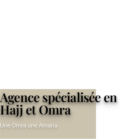
Agence spécialisée en
Hajj et Omra
Une Omra une Amana