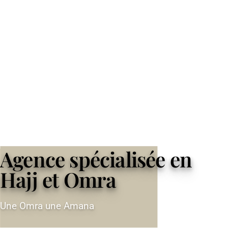
Agence spécialisée en
Hajj et Omra
Une Omra une Amana