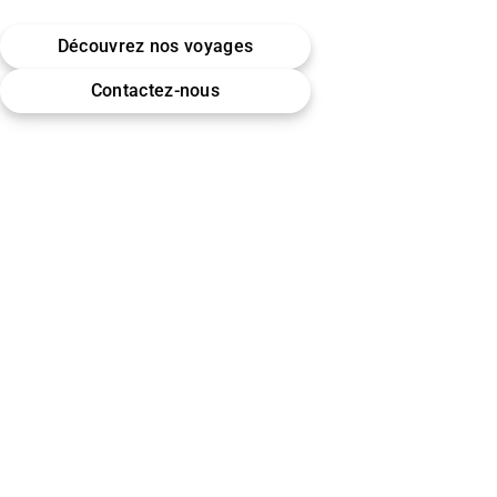
Belgique · Bruxelles
Découvrez nos voyages
Omra (Umrah) · Hajj
Contactez-nous
Encadrement & accompagnement