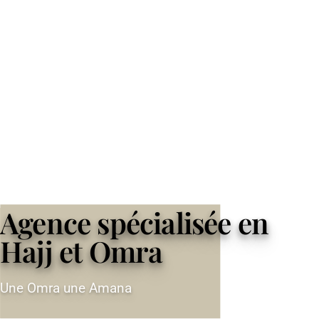
Agence spécialisée en
Hajj et Omra
Une Omra une Amana