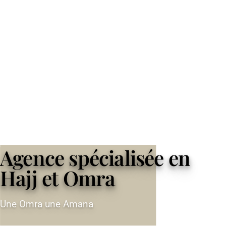
Agence spécialisée en
Hajj et Omra
Une Omra une Amana