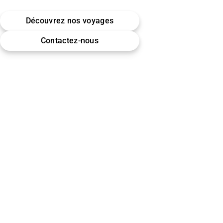
Belgique · Bruxelles
Découvrez nos voyages
Omra (Umrah) · Hajj
Contactez-nous
Encadrement & accompagnement