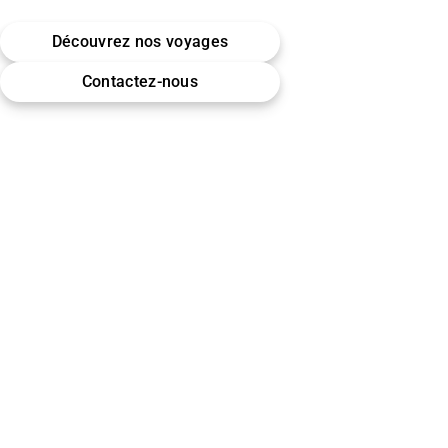
Belgique · Bruxelles
Découvrez nos voyages
Omra (Umrah) · Hajj
Contactez-nous
Encadrement & accompagnement