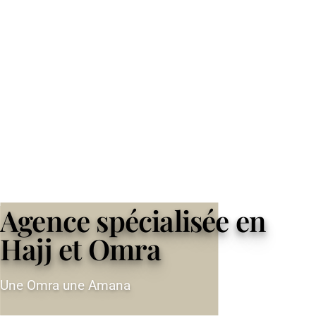
Agence spécialisée en
Hajj et Omra
Une Omra une Amana