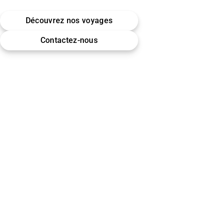
Belgique · Bruxelles
Découvrez nos voyages
Omra (Umrah) · Hajj
Contactez-nous
Encadrement & accompagnement