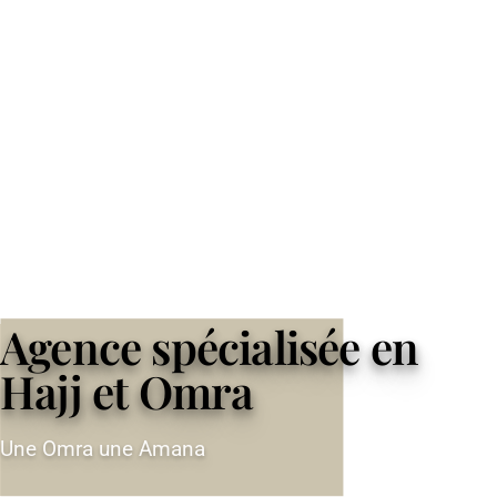
Agence spécialisée en
Hajj et Omra
Une Omra une Amana