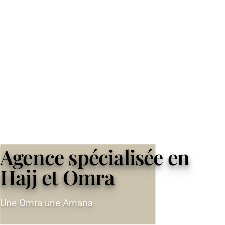
Agence spécialisée en
Hajj et Omra
Une Omra une Amana