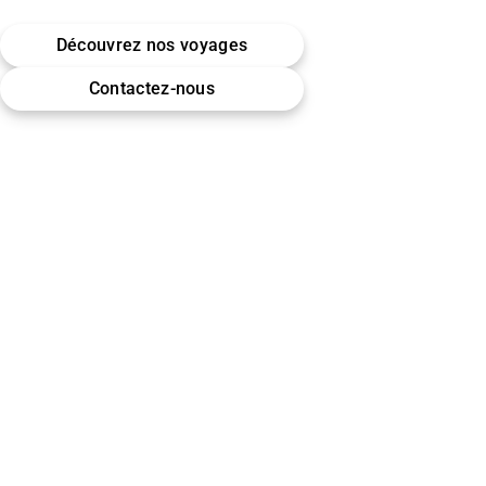
Belgique · Bruxelles
Découvrez nos voyages
Omra (Umrah) · Hajj
Contactez-nous
Encadrement & accompagnement