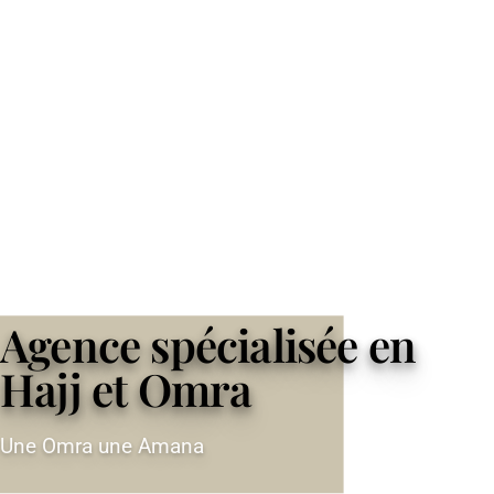
Agence spécialisée en
Hajj et Omra
Une Omra une Amana