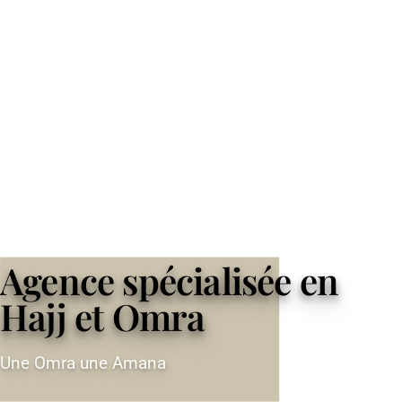
Agence spécialisée en
Hajj et Omra
Une Omra une Amana