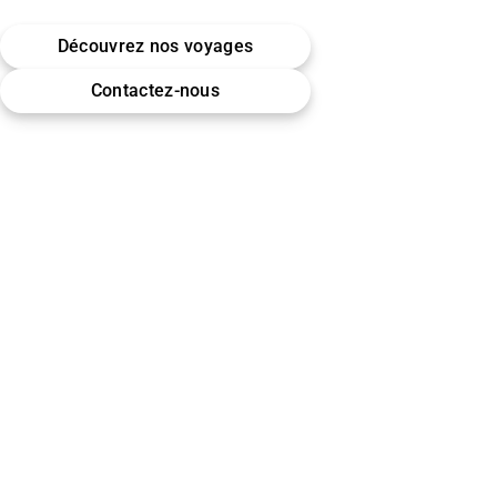
Belgique · Bruxelles
Découvrez nos voyages
Omra (Umrah) · Hajj
Contactez-nous
Encadrement & accompagnement