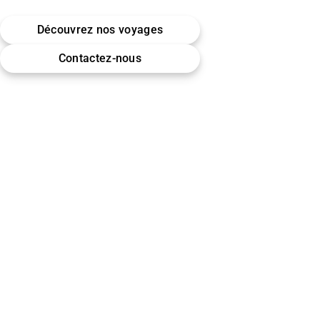
Belgique · Bruxelles
Découvrez nos voyages
Omra (Umrah) · Hajj
Contactez-nous
Encadrement & accompagnement