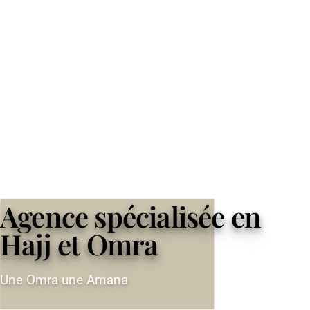
Agence spécialisée en
Hajj et Omra
Une Omra une Amana