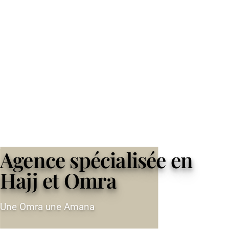
Agence spécialisée en
Hajj et Omra
Une Omra une Amana