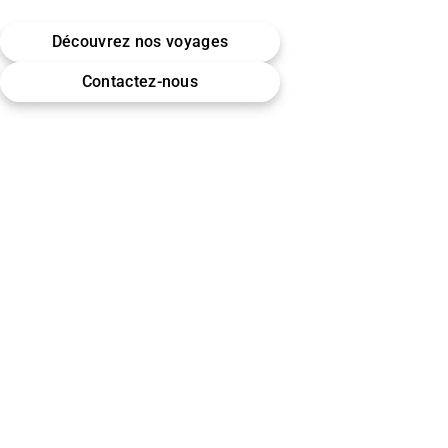
Belgique · Bruxelles
Découvrez nos voyages
Omra (Umrah) · Hajj
Contactez-nous
Encadrement & accompagnement