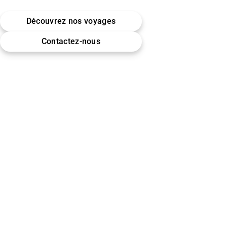
Belgique · Bruxelles
Découvrez nos voyages
Omra (Umrah) · Hajj
Contactez-nous
Encadrement & accompagnement