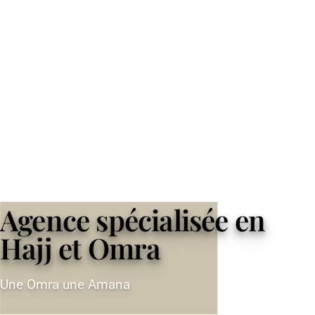
Agence spécialisée en
Hajj et Omra
Une Omra une Amana