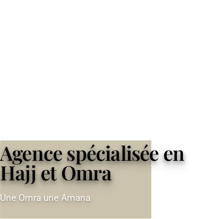
Agence spécialisée en
Hajj et Omra
Une Omra une Amana