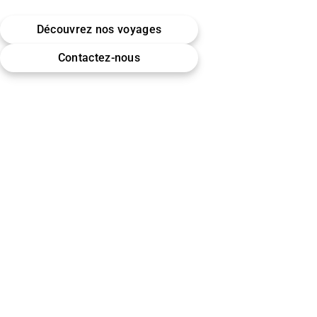
Belgique · Bruxelles
Découvrez nos voyages
Omra (Umrah) · Hajj
Contactez-nous
Encadrement & accompagnement