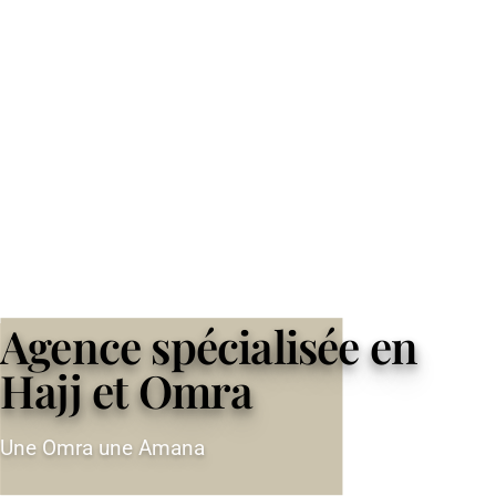
Agence spécialisée en
Hajj et Omra
Une Omra une Amana