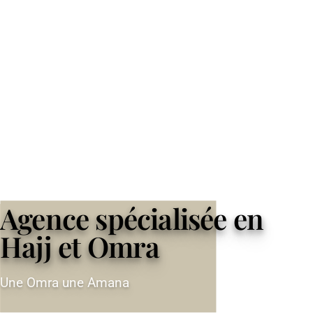
Agence spécialisée en
Hajj et Omra
Une Omra une Amana