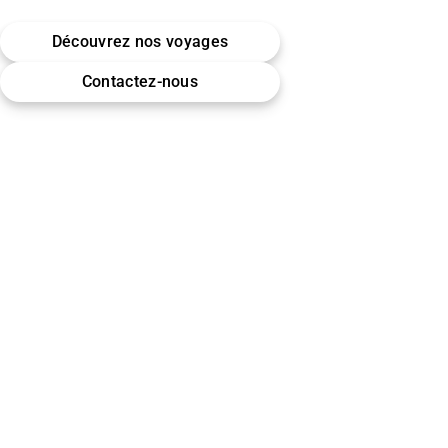
Belgique · Bruxelles
Découvrez nos voyages
Omra (Umrah) · Hajj
Contactez-nous
Encadrement & accompagnement