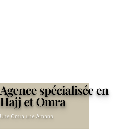
Agence spécialisée en
Hajj et Omra
Une Omra une Amana