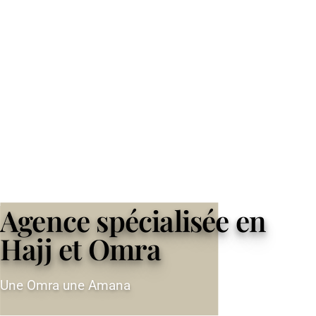
Agence spécialisée en
Hajj et Omra
Une Omra une Amana