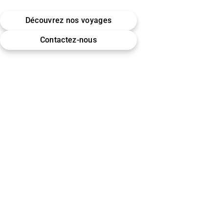
Belgique · Bruxelles
Découvrez nos voyages
Omra (Umrah) · Hajj
Contactez-nous
Encadrement & accompagnement