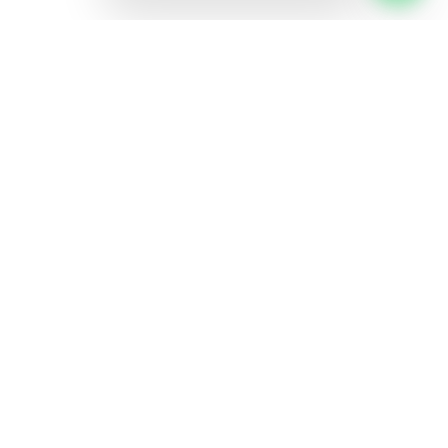
Al Amana Travel
Une Omra, une Amana
Omra (Umrah) & Hajj au départ de Belgique (Bruxelles).
Navigation
Accueil
Omra Belgique
Hajj Belgique
Omra+
FAQ
Contact
Guides
Tous les guides