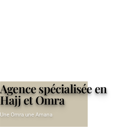
Agence spécialisée en
Hajj et Omra
Une Omra une Amana