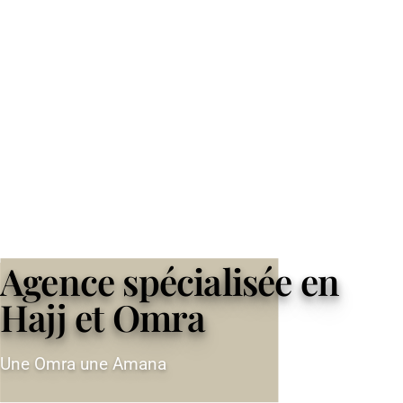
Agence spécialisée en
Hajj et Omra
Une Omra une Amana